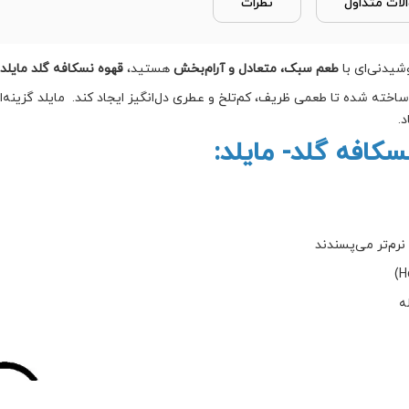
لات متداول
نظرات
وشیدنی‌ای با
طعم سبک، متعادل و آرام‌بخش
هستید،
قهوه نسکافه گلد مایلد (escafé Gold Mild
اخته شده تا طعمی ظریف، کم‌تلخ و عطری دل‌انگیز ایجاد کند. مایلد گزینه‌ا
.
کافه گلد- مایلد:
رم‌تر می‌پسندند