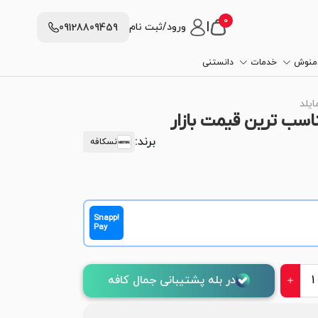
0
|
ورود/ثبت نام
09128809459
دمنوش
خدمات
دانستنی
یلد
ناسب ترین قیمت بازار
برند:
نسکافه
Snapp!
Pay
در بله پشتیبانی جمال کافه