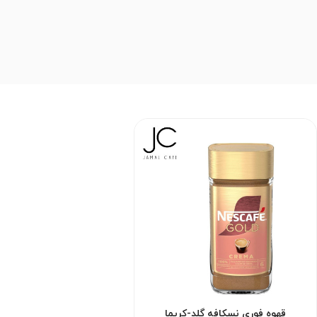
قهوه فوری نسکافه گلد-کریما