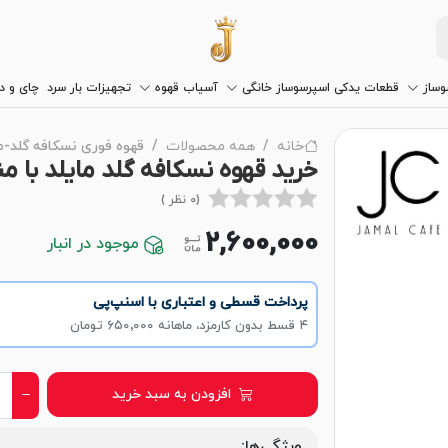
وساز
قطعات یدکی اسپرسوساز خانگی
آسیاب قهوه
تجهیزات بار سرد
چای و 
خانه
همه محصولات
قهوه فوری نسکافه گلد-ما
خرید قهوه نسکافه گلد مایلد با م
(0 نظر )
2,600,000
موجود در انبار
پرداخت قسطی و اعتباری با اسنپ‌پی
۴ قسط بدون کارمزد، ماهانه ۶۵۰٬۰۰۰ تومان
افزودن به سبد خرید
ویژگی‌ها: