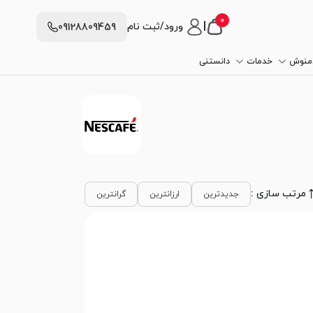
0
|
ورود/ثبت نام
09128809459
دمنوش
خدمات
دانستنی
مرتب سازی :
جدیدترین
ارزانترین
گرانترین