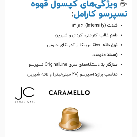
☕
ویژگی‌های کپسول قهوه
نسپرسو کارامل
:
شدت (Intensity):
6 از 13
طعم غالب:
کاراملی، کره‌ای و شیرین
نوع دانه:
100٪ عربیکا از آمریکای جنوبی
رُست:
متوسط
سازگار با:
دستگاه‌های سری OriginalLine نسپرسو
مناسب برای:
اسپرسو (40 میلی‌لیتر) و لاته شیرین