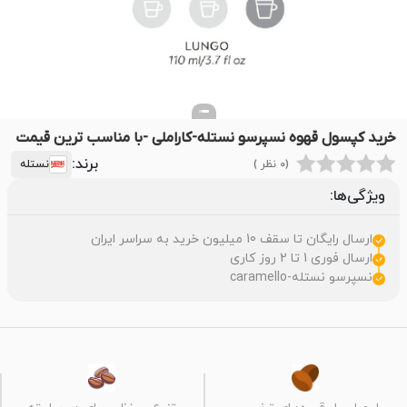
خرید کپسول قهوه نسپرسو نستله-کاراملی -با مناسب ترین قیمت
برند:
(0 نظر )
نستله
ویژگی‌ها:
ارسال رایگان تا سقف 10 میلیون خرید به سراسر ایران
ارسال فوری 1 تا 2 روز کاری
نسپرسو نستله-caramello