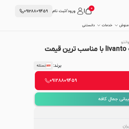
0
|
ورود/ثبت نام
09128809459
دمنوش
خدمات
دانستنی
انتو
خرید کپسول قهوه نسپرسو نستله livanto با مناسب ترین قیمت
برند:
نستله
09128809459
بانی جمال کافه