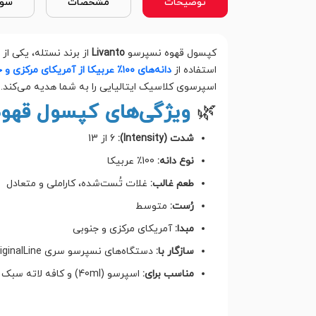
توضیحات
مشخصات
سوا
کپسول قهوه نسپرسو
Livanto
از برند نستله، یکی از
استفاده از
دانه‌های ۱۰۰٪ عربیکا از آمریکای مرکزی و جنوبی
اسپرسوی کلاسیک ایتالیایی را به شما هدیه می‌کند.
🌿
ویژگی‌های کپسول قهوه نسپر
شدت (Intensity):
6 از 13
نوع دانه:
100٪ عربیکا
طعم غالب:
غلات تُست‌شده، کاراملی و متعادل
رُست:
متوسط
مبدا:
آمریکای مرکزی و جنوبی
سازگار با:
دستگاه‌های نسپرسو سری OriginalLine
مناسب برای:
اسپرسو (40ml) و کافه لاته سبک