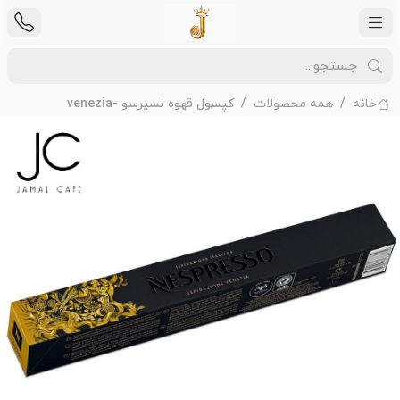
خانه
همه محصولات
کپسول قهوه نسپرسو -venezia