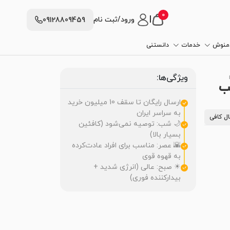
0
|
ورود/ثبت نام
09128809459
دمنوش
خدمات
دانستنی
ویژگی‌ها:
سب
ارسال رایگان تا سقف 10 میلیون خرید
به سراسر ایران
ل کافی
🌙 شب: توصیه نمی‌شود (کافئین
بسیار بالا)
🌇 عصر: مناسب برای افراد عادت‌کرده
به قهوه قوی
☀ صبح: عالی (انرژی شدید +
بیدارکننده فوری)