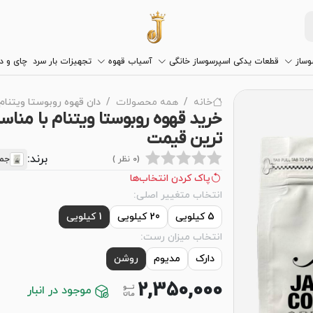
وساز
قطعات یدکی اسپرسوساز خانگی
آسیاب قهوه
تجهیزات بار سرد
چای و 
خانه
همه محصولات
دان قهوه روبوستا ویتنام
خرید قهوه روبوستا ویتنام با منا
ترین قیمت
برند:
(0 نظر )
جما
پاک کردن انتخاب‌ها
انتخاب متغییر اصلی:
5 کیلویی
20 کیلویی
1 کیلویی
انتخاب میزان رست:
دارک
مدیوم
روشن
2,350,000
موجود در انبار