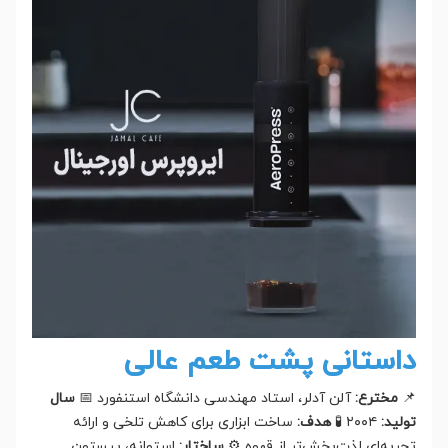
داستانی پشت طعم عالی
📌
مخترع:
آلن آدلر، استاد مهندسی دانشگاه استنفورد 📅
سال
تولید:
۲۰۰۴ 🧪
هدف:
ساخت ابزاری برای کاهش تلخی و ارائه
تجربه‌ای لذت‌بخش‌تر از قهوه ⚙️
ساختار:
استوانه، پیستون