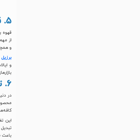
۵. قهوه و بازار جهانی: تجارت و صادرات
قهوه ب
از مهم
و همچن
برزیل 
و ایال
بازاره
۶. تأثیر قهوه بر فرهنگ مصرف
در دنی
محصولا
کافه‌ها
این تغ
تبدیل 
باعث ش