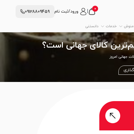
0
|
ورود/ثبت نام
09128809459
دمنوش
خدمات
دانستنی
م‌ترین کالای جهانی است؟
ات جهانی امروز
گذاری