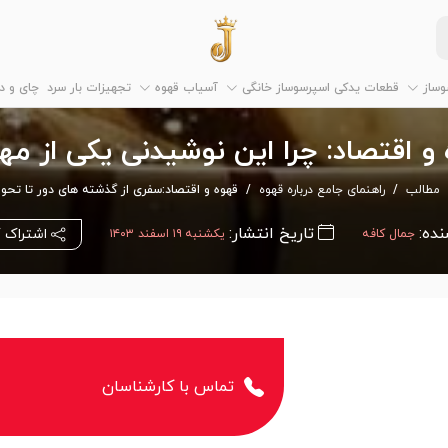
وساز
قطعات یدکی اسپرسوساز خانگی
آسیاب قهوه
تجهیزات بار سرد
چای و 
و اقتصاد: چرا این نوشیدنی یکی از مه
مطالب
راهنمای جامع درباره قهوه
قهوه و اقتصاد:سفری از گذشته های دور تا تحول
نده:
تاریخ انتشار:
اشتراک 
جمال کافه
یکشنبه ۱۹ اسفند ۱۴۰۳
تماس با کارشناسان