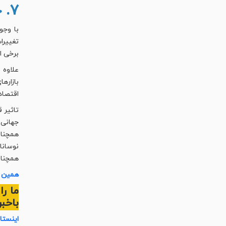
۷. چالش‌های اقتصادی قهوه در عصر جدید
با وجو
تغییرا
برخی ا
علاوه 
بازاره
اقتصاد
تاثیر 
جهانی 
همچنان
نوسانا
همچنان
همین ح
ما ر
باخبر
اینستا