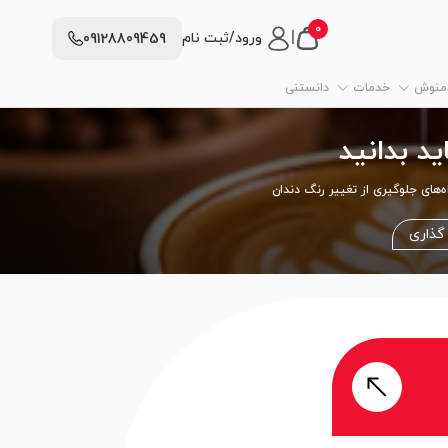
0
|
ورود/ثبت نام
09128809459
دمنوش
خدمات
دانستنی
ید بدانید
ه‌های جلوگیری از تغییر رنگ دندان
گذاری