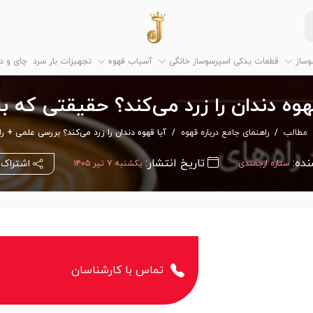
وساز
قطعات یدکی اسپرسوساز خانگی
آسیاب قهوه
تجهیزات بار سرد
چای و 
هوه دندان را زرد می‌کند؟ حقیقتی که با
مطالب
راهنمای جامع درباره قهوه
آیا قهوه دندان را زرد می‌کند؟ بررسی علمی + را
نده:
تاریخ انتشار:
اشتراک 
ستاره ارجمندی
یکشنبه ۷ تیر ۱۴۰۵
تماس با کارشناسان