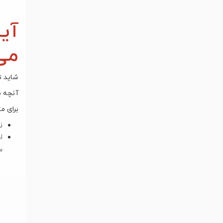
آیا
می
شاید ت
آنچه ب
برای مث
ن
ا
س