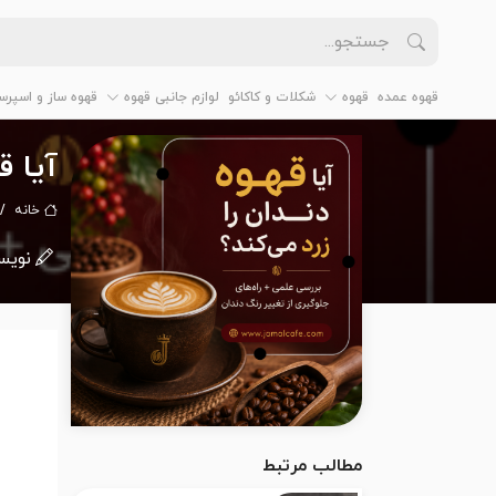
قهوه عمده
قهوه
شکلات و کاکائو
لوازم جانبی قهوه
قهوه ساز و اسپرس
آیا ق
خانه
نویس
مطالب مرتبط