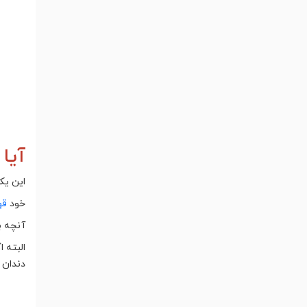
آیا
این یکی
خود
قه
آنچه ب
البته ا
دندان 