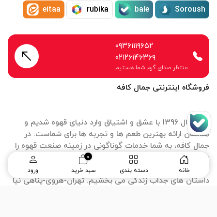
eitaa
rubika
bale
Soroush
۰۹۳۶۱۱۱۹۶۵۲
۰۲۱۲۶۱۴۶۳۶۹
منتظر صدای گرم شما هستیم
فروشگاه اینترنتی جمال کافه
ما از سال 1396 با عشق و اشتیاق وارد دنیای قهوه شدیم و
هدفمان ارائه بهترین طعم ها و تجربه ها برای شماست. در
جمال کافه، به شما خدمات گوناگونی در زمینه صنعت قهوه را
عرضه میداریم و رضایت شما قهوه دوستان از خدمات این
0
مجموعه اولویت ماست. هردانه قهوه داستانی دارد و ما به این
خانه
دسته بندی
سبد خرید
ورود
داستان های جذاب زندگی می بخشیم. تهران-هروی-پناهی نیا
نمادها