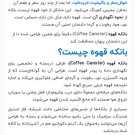
خوش‌عطر و باکیفیت خریده‌اید
، اما بعد از چند روز عطر و طعم آن
به‌طرز عجیبی کم‌رنگ می‌شود. این مشکل از خود قهوه نیست، بلکه
از
نحوه نگهداری آن
است. قهوه تازه، مثل نان تازه، حساس است.
نور، هوا، رطوبت و گرما دشمنان اصلی آن هستند.
بانکه قهوه
(Coffee Canister) دقیقاً برای همین طراحی شده تا از
این دشمنان پنهان محافظت کند.
بانکه قهوه چیست؟
بانکه قهوه (Coffee Canister)،
ظرفی دربسته و تخصصی برای
نگهداری دانه یا پودر قهوه است. طراحی آن به گونه‌ای‌ست که از
ورود اکسیژن، نور، رطوبت و گرمای اضافی جلوگیری می‌کند و اجازه
نمیدهد قهوه خیلی سریع کهنه شود.
بانکه‌های حرفه‌ای معمولاً دارای درب وکیوم‌دار، قفل چفتی یا سوپاپ
خروج هوا هستند که مانع اکسید شدن قهوه می‌شوند.
بسیاری از بانکه‌ها از جنس‌های مختلفی مانند شیشه، فلز استیل
ضدزنگ، سرامیک یا حتی بامبو ساخته می‌شوند و بسته به طراحی
آن‌ها می‌توانند به‌عنوان یک آیتم دکوراتیو هم در آشپزخانه یا کافه
شما بدرخشند.