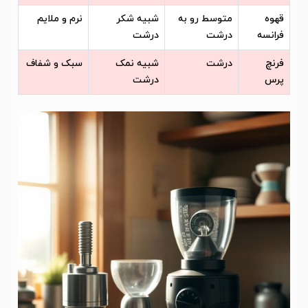
قهوه
متوسط رو به
شبیه شکر
نرم و ملایم
فرانسه
درشت
درشت
فرنچ
درشت
شبیه نمک
سبک و شفاف
پرس
درشت