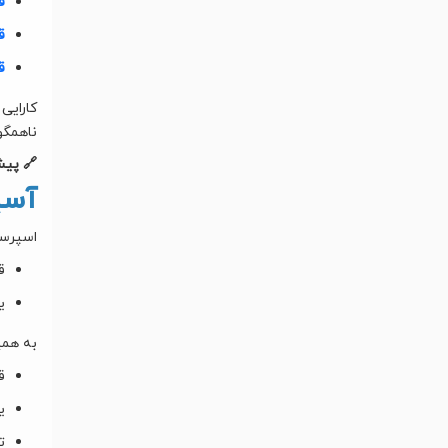
ق
ق
ق
کارایی
ناهمگون خ
🔗 پیش
آسی
اسپرسو
ق
ی
به همی
ق
ی
ت