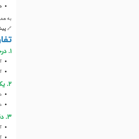
د
به همی
🔗
پیشن
تفا
۱. درجه آسیاب
آ
آ
۲. یکنواختی ذرات
د
د
۳. دقت تنظیم
آ
آ