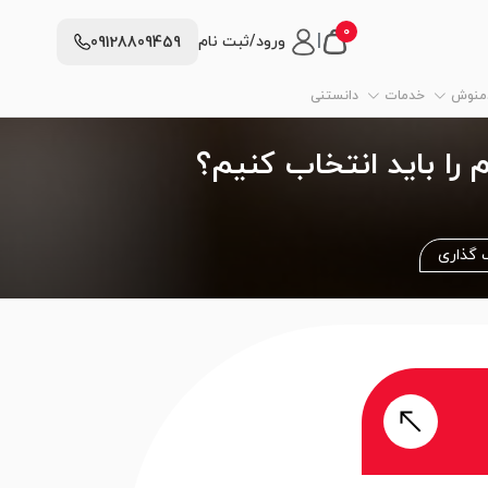
0
|
ورود/ثبت نام
09128809459
دمنوش
خدمات
دانستنی
را باید انتخاب کنیم؟
 گذاری