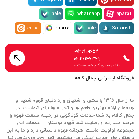
bale
whatsapp
aparat
eitaa
rubika
bale
Soroush
۰۹۳۶۱۱۱۹۶۵۲
۰۲۱۲۶۱۴۶۳۶۹
منتظر صدای گرم شما هستیم
فروشگاه اینترنتی جمال کافه
ما از سال 1396 با عشق و اشتیاق وارد دنیای قهوه شدیم و
هدفمان ارائه بهترین طعم ها و تجربه ها برای شماست. در
جمال کافه، به شما خدمات گوناگونی در زمینه صنعت قهوه را
عرضه میداریم و رضایت شما قهوه دوستان از خدمات این
مجموعه اولویت ماست. هردانه قهوه داستانی دارد و ما به این
داستان های جذاب زندگی می بخشیم. تهران-هروی-پناهی نیا