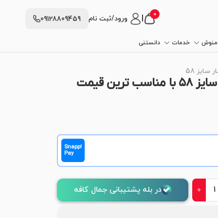
0
|
ورود/ثبت نام
09128809459
دمنوش
خدمات
دانستنی
سایز 58
ین قیمت
Snapp!
Pay
در بله پشتیبانی جمال کافه