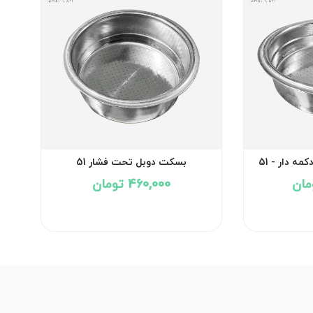
 دار - 51
بسکت دوبل تحت فشار 51
460,000 تومان