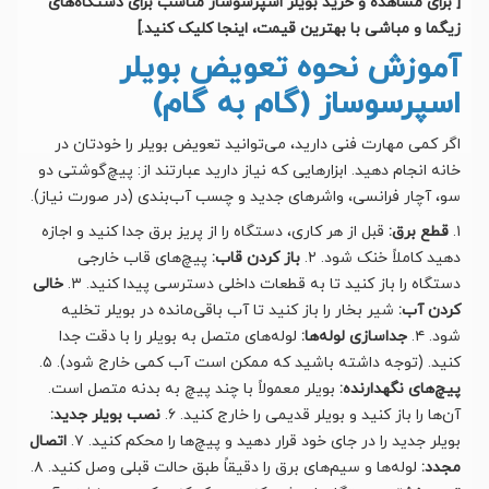
[ برای مشاهده و خرید بویلر اسپرسوساز مناسب برای دستگاه‌های
زیگما و مباشی با بهترین قیمت، اینجا کلیک کنید.]
آموزش نحوه تعویض بویلر
اسپرسوساز (گام به گام)
اگر کمی مهارت فنی دارید، می‌توانید تعویض بویلر را خودتان در
خانه انجام دهید. ابزارهایی که نیاز دارید عبارتند از: پیچ‌گوشتی دو
سو، آچار فرانسی، واشرهای جدید و چسب آب‌بندی (در صورت نیاز).
۱.
قطع برق:
قبل از هر کاری، دستگاه را از پریز برق جدا کنید و اجازه
دهید کاملاً خنک شود. ۲.
باز کردن قاب:
پیچ‌های قاب خارجی
دستگاه را باز کنید تا به قطعات داخلی دسترسی پیدا کنید. ۳.
خالی
کردن آب:
شیر بخار را باز کنید تا آب باقی‌مانده در بویلر تخلیه
شود. ۴.
جداسازی لوله‌ها:
لوله‌های متصل به بویلر را با دقت جدا
کنید. (توجه داشته باشید که ممکن است آب کمی خارج شود). ۵.
پیچ‌های نگهدارنده:
بویلر معمولاً با چند پیچ به بدنه متصل است.
آن‌ها را باز کنید و بویلر قدیمی را خارج کنید. ۶.
نصب بویلر جدید:
بویلر جدید را در جای خود قرار دهید و پیچ‌ها را محکم کنید. ۷.
اتصال
مجدد:
لوله‌ها و سیم‌های برق را دقیقاً طبق حالت قبلی وصل کنید. ۸.