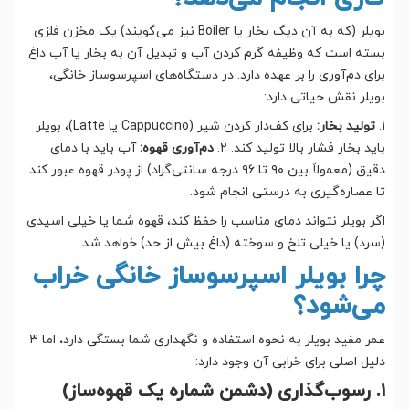
بویلر (که به آن دیگ بخار یا Boiler نیز می‌گویند) یک مخزن فلزی
بسته است که وظیفه گرم کردن آب و تبدیل آن به بخار یا آب داغ
برای دم‌آوری را بر عهده دارد. در دستگاه‌های اسپرسوساز خانگی،
بویلر نقش حیاتی دارد:
۱.
تولید بخار:
برای کف‌دار کردن شیر (Cappuccino یا Latte)، بویلر
باید بخار فشار بالا تولید کند. ۲.
دم‌آوری قهوه:
آب باید با دمای
دقیق (معمولاً بین ۹۰ تا ۹۶ درجه سانتی‌گراد) از پودر قهوه عبور کند
تا عصاره‌گیری به درستی انجام شود.
اگر بویلر نتواند دمای مناسب را حفظ کند، قهوه شما یا خیلی اسیدی
(سرد) یا خیلی تلخ و سوخته (داغ بیش از حد) خواهد شد.
چرا بویلر اسپرسوساز خانگی خراب
می‌شود؟
عمر مفید بویلر به نحوه استفاده و نگهداری شما بستگی دارد، اما ۳
دلیل اصلی برای خرابی آن وجود دارد:
۱. رسوب‌گذاری (دشمن شماره یک قهوه‌ساز)