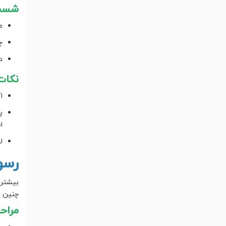
شست‌
م
چ
د
نکات 
ا
پ
ا
ل
رسو
بیشتر
چنین 
مراح