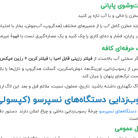
وشوی پایانی
خزن را خالی و با آب تازه پر کنید.
ند مخزن کامل آب را از مسیرهای مختلف (هدگروپ، آب‌جوش، بخار با احتیاط) ع
ر پایان، فشار و دمای کاری را چک کنید و یک عصاره‌گیری تست با قهوهٔ غیرم
حرفه‌ای کافه
گر سختی آب بالاست، از
فیلتر رزینی قابل احیا
یا
فیلتر کربن + رزین میکس‌
س از رسوب‌زدایی، اورینگ‌ها، دوش‌اسکرین، گسکت هدگروپ و نازل‌ها را با
ست ترک‌های پنهان را عیان کند.
اگ نگهداری داشته باشید: تاریخ، محلول، نسبت، علائم قبل و بعد. این لاگ ار
ب‌زدایی دستگاه‌های نسپرسو (کپسولی
دستگاه‌های نسپرسو
چرخهٔ رسوب‌زدایی داخلی و چراغ اعلان دارند. دستور 
است:
ل عمومی