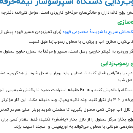
ب‌زدایی دستگاه اسپرسوساز نیمه‌حرفه‌ا
ش برای کافه‌داران و خانگی‌های حرفه‌ای کاربردی است. مراحل کلی‌اند؛ دفترچه 
‌سازی
ک‌فلاش سریع با شویندهٔ مخصوص قهوه
(برای تمیزبودن مسیر قهوه پیش از 
الی‌کردن مخزن آب و پرکردن با محلول رسوب‌زدا طبق نسبت.
گر ورودی به فیلتر خارجی وصل است، مسیر را موقتاً به مخزن حاوی محلول م
ی رسوب‌زدایی
مپ را به‌آرامی فعال کنید تا محلول وارد بویلر و مبدل شود. از هدگروپ، مق
امل شود.
ستگاه را خاموش کنید و
۱۰–۲۰ دقیقه
استراحت دهید تا واکنش شیمیایی انج
۳ بار تکرار کنید: چند ثانیه پمپاژ، چند دقیقه مکث. این کار مؤثرتر از پمپاژ پیوسته است.
ز نازل آب جوش کمی محلول بگیرید تا مطمئن شوید بویلر اصلی هم در تماس
رای بخار:
هرگز محلول را از نازل بخار «پاشش» نکنید؛ فقط مقدار کمی برای 
خاردهی طولانی با محلول می‌تواند به اوریفیس و آب‌بند آسیب بزند.