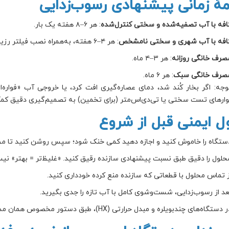
امهٔ زمانی پیشنهادی رسوب‌زدایی
افه با آب تصفیه‌شده و سختی کنترل‌شده
: هر ۶–۸ هفته یک بار.
افه با آب شهری و سختی نامشخص
: هر ۴–۶ هفته، به‌همراه نصب فیلتر رزینی/کربنی قابل احیا.
صرف خانگی روزانه
: هر ۳–۴ ماه.
صرف خانگی سبک
: هر ۶ ماه.
وجه: اگر بخار کُند شد، دمای عصاره‌گیری افت کرد، یا خروجی آب «فواره‌ای» 
وارهای تست سختی یا تی‌دی‌اس‌متر (برای تخمین) به تصمیم‌گیری دقیق کمک
ل ایمنی قبل از شروع
ستگاه را خاموش کنید و اجازه دهید کمی خنک شود؛ سپس روشن کنید تا مط
حلول را دقیق طبق نسبت پیشنهادی سازنده رقیق کنید. «غلیظ‌تر = بهتر» نی
ز تماس محلول با قطعاتی که سازنده منع کرده خودداری کنید.
عد از رسوب‌زدایی، شست‌وشوی کامل با آب تازه را جدی بگیرید.
 دستگاه‌های چندبویلره و مبدل حرارتی (HX)، طبق دستور مخصوص همان مدل پیش بروید.