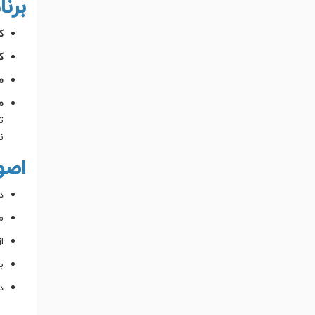
برن
ک
ک
م
م
ت
ن
اصو
د
م
ا
ب
در