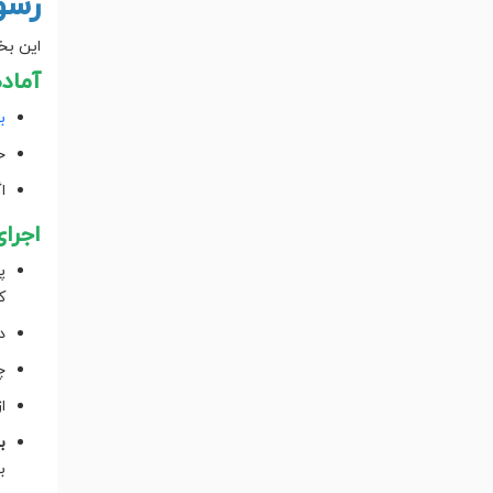
رسو
این بخ
آماده
ب
خ
ا
اجرا
پ
ک
د
چرخه را ۲–
ا
ب
ب