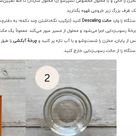
خزن را خالی و با محلول مخصوص نسپرسو (یا محلول سازگار) تا خط تعیین‌شده
ک ظرف بزرگ زیر خروجی قهوه بگذارید.
ستگاه را وارد
حالت Descaling
کنید (ترکیب نگه‌داشتن چند دکمه؛ به دفترچه
رخهٔ رسوب‌زدایی اجرا می‌شود و محلول از مسیر عبور می‌کند. معمولاً یک مکث 
س از پایان، مخزن را شست‌وشو و با آب تازه پر کنید و
چرخهٔ آبکشی
را طبق د
ستگاه را از حالت رسوب‌زدایی خارج کنید.