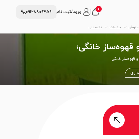
0
|
ورود/ثبت نام
09128809459
دمنوش
خدمات
دانستنی
 قهوه‌ساز خانگی؛
 قهوه‌ساز خانگی
ذاری