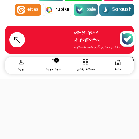
eitaa
rubika
bale
Soroush
۰۹۳۶۱۱۱۹۶۵۲
۰۲۱۲۶۱۴۶۳۶۹
منتظر صدای گرم شما هستیم
فروشگاه اینترنتی جمال کافه
0
خانه
دسته بندی
سبد خرید
ورود
ما از سال 1396 با عشق و اشتیاق وارد دنیای قهوه شدیم و
هدفمان ارائه بهترین طعم ها و تجربه ها برای شماست. در
جمال کافه، به شما خدمات گوناگونی در زمینه صنعت قهوه را
عرضه میداریم و رضایت شما قهوه دوستان از خدمات این
مجموعه اولویت ماست. هردانه قهوه داستانی دارد و ما به این
داستان های جذاب زندگی می بخشیم. تهران-هروی-پناهی نیا
نمادها