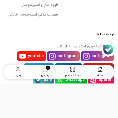
قهوه ساز و اسپرسوساز
قطعات یدکی اسپرسوساز خانگی
ارتباط با ما
ما را در شبکه‌های اجتماعی دنبال کنید
youtube
instagram
instagram
telegram
linkedin
pinterest
0
خانه
دسته بندی
سبد خرید
ورود
bale
whatsapp
aparat
eitaa
rubika
bale
Soroush
۰۹۳۶۱۱۱۹۶۵۲