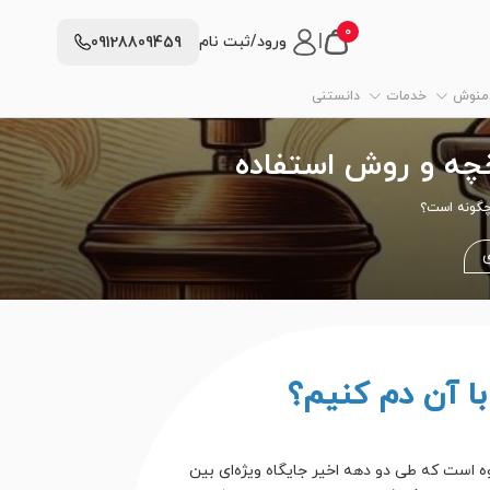
0
|
ورود/ثبت نام
09128809459
دمنوش
خدمات
دانستنی
چگونه است؟
ی
ا آن دم کنیم؟
‌آوری قهوه است که طی دو دهه اخیر جایگاه ویژه‌ای بین