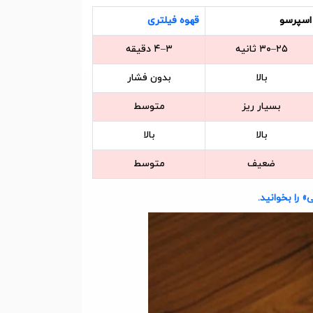
اسپرسو
قهوه فیلتری
۲۵–۳۰ ثانیه
۳–۴ دقیقه
بالا
بدون فشار
بسیار ریز
متوسط
بالا
بالا
ضعیف
متوسط
 را بخوانید.