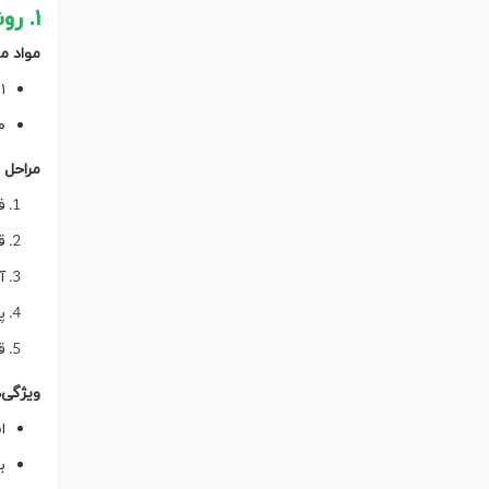
۱. روش استاندارد (سنتی)
مواد مو
۱۱–۱۲ گرم قهوه آسی
۲۰۰–۲۳۰ م
مراحل ا
ف
ق
آ
پس از ۰
ق
ویژگی‌ه
ا
ب