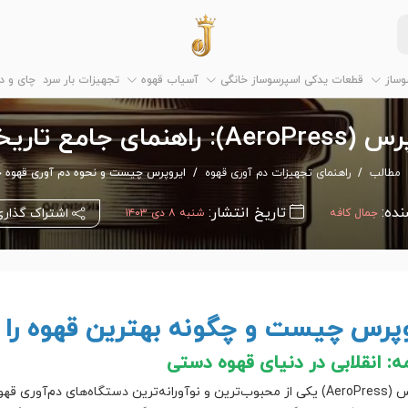
وساز
قطعات یدکی اسپرسوساز خانگی
آسیاب قهوه
تجهیزات بار سرد
چای و 
مای جامع تاریخچه و روش استفاده
مطالب
راهنمای تجهیزات دم آوری قهوه
ایروپرس چیست و نحوه دم آوری قهوه 
نده:
تاریخ انتشار:
اشتراک گذار
جمال کافه
شنبه ۸ دی ۱۴۰۳
وپرس چیست و چگونه بهترین قهوه را ب
: انقلابی در دنیای قهوه دستی
ایروپرس (AeroPress) یکی از محبوب‌ترین و نوآورانه‌ترین دستگاه‌های دم