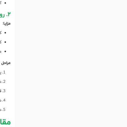
آ
۲. روش معکوس (Inverted Method)
مزایا:
ک
ک
م
مراحل ا
پ
د
ق
د
د
مقا