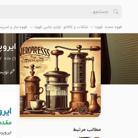
قهوه عمده
قهوه
شکلات و کاکائو
لوازم جانبی قهوه
قهوه ساز و اسپرس
ایروپرس (AeroPress): راهن
خانه
نویس
ایر
مقدمه
مطالب مرتبط