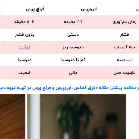
ی
ایروپرس
فرنچ پرس
زمان دم‌آوری
۱–۲ دقیقه
۴–۵ دقیقه
فشار
دستی
بدون فشار
نوع آسیاب
متوسط-ریز
درشت
اسیدیته
کم تا متوسط
متوسط
قابلیت حمل
عالی
ضعیف
 مطالعه بیشتر: مقاله «فرق کمکس، ایروپرس و فرنچ پرس در تهیه قهوه دمی»